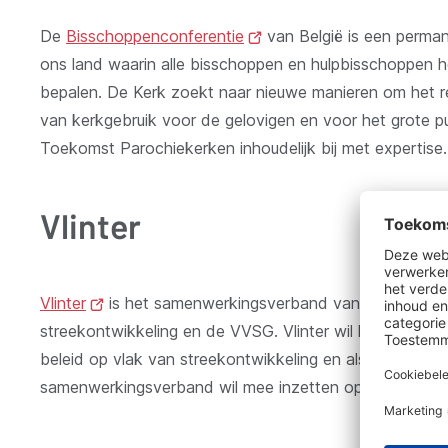
De
Bisschoppenconferentie
(opent
van België is een perma
ons land waarin alle bisschoppen en hulpbisschoppen h
nieuw
bepalen. De Kerk zoekt naar nieuwe manieren om het re
venster)
van kerkgebruik voor de gelovigen en voor het grote p
Toekomst Parochiekerken inhoudelijk bij met expertise
Vlinter
Vlinter
(opent
is het samenwerkingsverband van de twaalf i
streekontwikkeling en de VVSG. Vlinter wil haar leden 
nieuw
beleid op vlak van streekontwikkeling en als gespreksp
venster)
samenwerkingsverband wil mee inzetten op de realisati