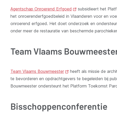
Agentschap Onroerend Erfgoed
(opent
subsidieert het Pla
het onroerenderfgoedbeleid in Vlaanderen voor en voer
nieuw
onroerend erfgoed. Het doet onderzoek en ondersteunt
venster)
onder meer de restauratie van beschermde parochieke
Team Vlaams Bouwmeeste
Team Vlaams Bouwmeester
(opent
heeft als missie de arch
te bevorderen en opdrachtgevers te begeleiden bij pub
nieuw
Bouwmeester ondersteunt het Platform Toekomst Paroc
venster)
Bisschoppenconferentie