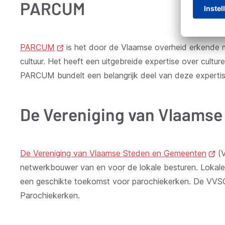
PARCUM
PARCUM
(opent
is het door de Vlaamse overheid erkende m
cultuur. Het heeft een uitgebreide expertise over cult
nieuw
PARCUM bundelt een belangrijk deel van deze experti
venster)
De Vereniging van Vlaams
De Vereniging van Vlaamse Steden en Gemeenten
(o
(V
netwerkbouwer van en voor de lokale besturen. Lokale 
ni
een geschikte toekomst voor parochiekerken. De VVSG
ve
Parochiekerken.