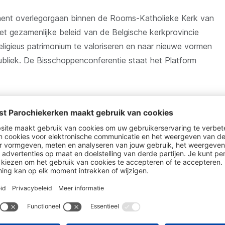
nent overlegorgaan binnen de Rooms-Katholieke Kerk van
et gezamenlijke beleid van de Belgische kerkprovincie
ligieus patrimonium te valoriseren en naar nieuwe vormen
ubliek. De Bisschoppenconferentie staat het Platform
.
ntergemeentelijke samenwerkingsverbanden voor
zo goed mogelijk informeren over alle aspecten van het
artner fungeren voor alle betrokken actoren. Het
e van nieuwe invullingen in parochiekerken.