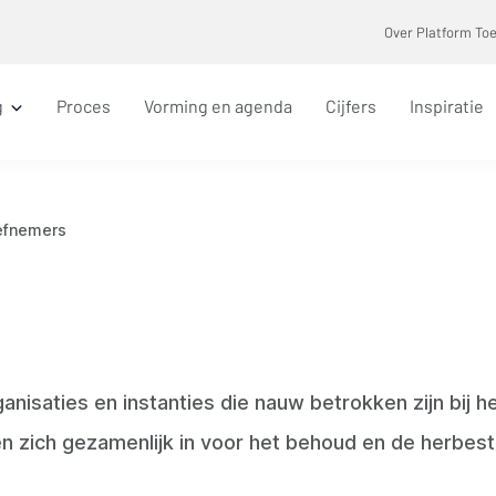
Over Platform To
g
Proces
Vorming en agenda
Cijfers
Inspiratie
iefnemers
anisaties en instanties die nauw betrokken zijn bij h
n zich gezamenlijk in voor het behoud en de herbe