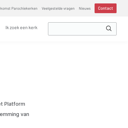
Contact
ekomst Parochiekerken
Veelgestelde vragen
Nieuws
Zoek
Ik zoek een kerk
in
Toepass
VVSG
et Platform
stemming van