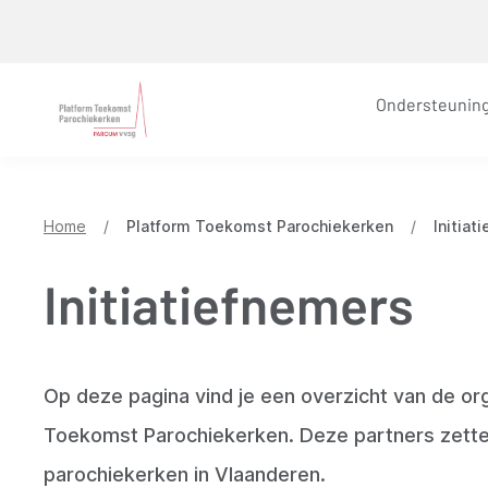
Overslaan
en
naar
Ondersteunin
de
inhoud
gaan
Home
/
Platform Toekomst Parochiekerken
/
Initiat
Initiatiefnemers
Op deze pagina vind je een overzicht van de org
Toekomst Parochiekerken. Deze partners zette
parochiekerken in Vlaanderen.