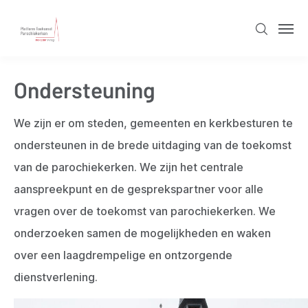
Overslaan
en
Zoeken
Men
naar
de
Ondersteuning
inhoud
gaan
We zijn er om steden, gemeenten en kerkbesturen te
ondersteunen in de brede uitdaging van de toekomst
van de parochiekerken.
We zijn het centrale
aanspreekpunt en de gesprekspartner voor alle
vragen over de toekomst van parochiekerken. We
onderzoeken samen de mogelijkheden en waken
over
een laagdrempelige en ontzorgende
dienstverlening.