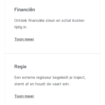
gebruik
Financiën
Ontdek financiële steun en schat kosten
tijdig in.
Toon meer
over
Financiën
Regie
Een externe regisseur begeleidt je traject,
stemt af en houdt de vaart erin.
Toon meer
over
Regie