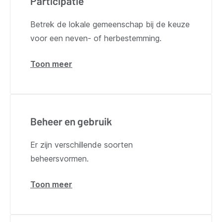
Participatie
Betrek de lokale gemeenschap bij de keuze
voor een neven- of herbestemming.
Toon meer
over
Participatie
Beheer en gebruik
Er zijn verschillende soorten
beheersvormen.
Toon meer
over
Beheer
en