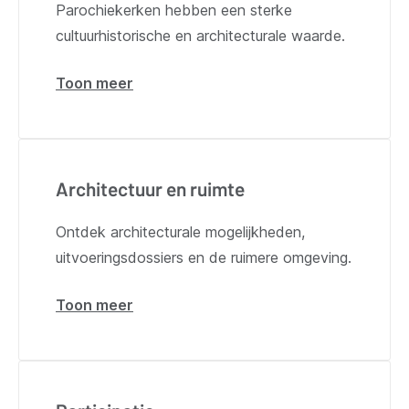
Parochiekerken hebben een sterke
cultuurhistorische en architecturale waarde.
Toon meer
over
Erfgoed
Architectuur en ruimte
Ontdek architecturale mogelijkheden,
uitvoeringsdossiers en de ruimere omgeving.
Toon meer
over
Architectuur
en
ruimte