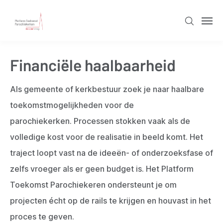
Overslaan
en
Zoeken
Men
naar
de
Financiële haalbaarheid
inhoud
gaan
Als gemeente of kerkbestuur zoek je naar haalbare
toekomstmogelijkheden voor de
parochiekerken. Processen stokken vaak als de
volledige kost voor de realisatie in beeld komt. Het
traject loopt vast na de ideeën- of onderzoeksfase of
zelfs vroeger als er geen budget is. Het Platform
Toekomst Parochiekeren ondersteunt je om
projecten écht op de rails te krijgen en houvast in het
proces te geven.