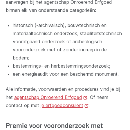
aanvragen bij het agentschap Onroerend Erfgoed
binnen elk van onderstaande categorieën:
historisch (-archivalisch), bouwtechnisch en
materiaaltechnisch onderzoek, stabiliteitstechnisch
voorafgaand onderzoek of archeologisch
vooronderzoek met of zonder ingreep in de
bodem;
bestemmings- en herbestemmingsonderzoek;
een energieaudit voor een beschermd monument.
Alle informatie, voorwaarden en procedures vind je bij
het
agentschap Onroerend Erfgoed
(opent
. Of neem
contact op met
je erfgoedconsulent
nieuw
(opent
.
venster)
nieuw
venster)
Premie voor vooronderzoek met