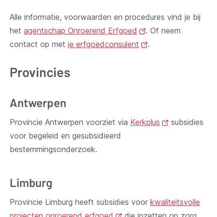
Alle informatie, voorwaarden en procedures vind je bij
het
agentschap Onroerend Erfgoed
(opent
. Of neem
contact op met
je erfgoedconsulent
nieuw
(opent
.
venster)
nieuw
Provincies
venster)
Antwerpen
Provincie Antwerpen voorziet via
Kerkplus
(opent
subsidies
voor begeleid en gesubsidieerd
nieuw
bestemmingsonderzoek.
venster)
Limburg
Provincie Limburg heeft subsidies voor
kwaliteitsvolle
projecten onroerend erfgoed
(opent
die inzetten op zorg,