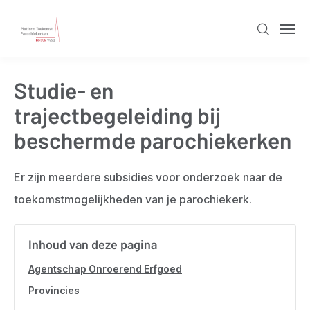
Overslaan
en
Zoeken
Men
naar
de
Studie- en
inhoud
gaan
trajectbegeleiding bij
beschermde parochiekerken
Er zijn meerdere subsidies voor onderzoek naar de
toekomstmogelijkheden van je parochiekerk.
Inhoud van deze pagina
Agentschap Onroerend Erfgoed
Provincies