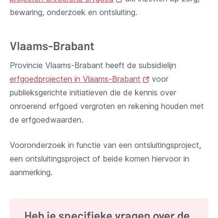
bewaring, onderzoek en ontsluiting.
nieuw
venster)
Vlaams-Brabant
Provincie Vlaams-Brabant heeft de subsidielijn
erfgoedprojecten in Vlaams-Brabant
(opent
voor
publieksgerichte initiatieven die de kennis over
nieuw
onroerend erfgoed vergroten en rekening houden met
venster)
de erfgoedwaarden.
Vooronderzoek in functie van een ontsluitingsproject,
een ontsluitingsproject of beide komen hiervoor in
aanmerking.
Heb je specifieke vragen over de