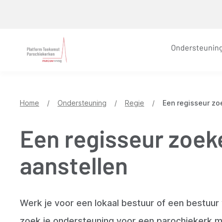
Overslaan
en
naar
Ondersteunin
de
inhoud
gaan
Home
/
Ondersteuning
/
Regie
/
Een regisseur zo
Een regisseur zoek
aanstellen
Werk je voor een lokaal bestuur of een bestuur
zoek je ondersteuning voor een parochiekerk 