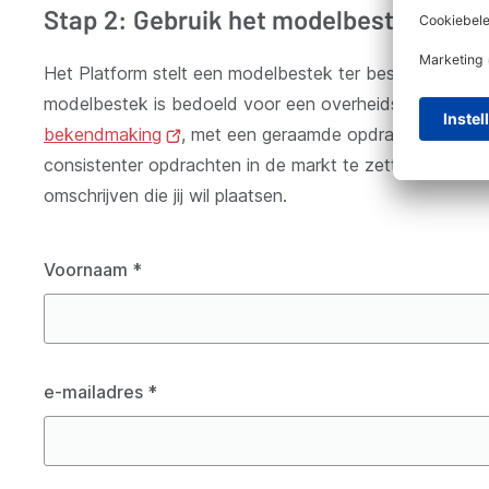
Stap 2: Gebruik het modelbestek
Het Platform stelt een modelbestek ter beschikking dat
modelbestek is bedoeld voor een overheidsopdracht v
bekendmaking
(opent
, met een geraamde opdrachtwaarde va
consistenter opdrachten in de markt te zetten. Een leidr
nieuw
omschrijven die jij wil plaatsen.
venster)
Voornaam
*
e-mailadres
*