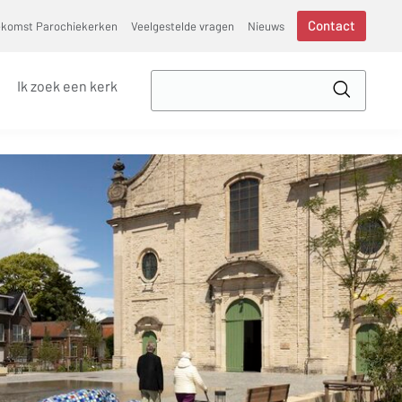
Contact
ekomst Parochiekerken
Veelgestelde vragen
Nieuws
Zoek
Ik zoek een kerk
in
Toepass
VVSG