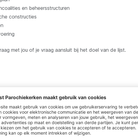
coalities en beheersstructuren
che constructies
en
voering
ag met jou of je vraag aansluit bij het doel van de lijst.
form
n de gewenste opdracht. Het Platform denkt mee na over