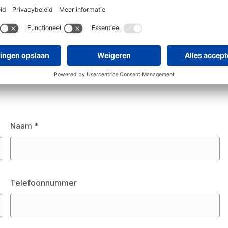
 aangepast kan worden aan jouw lokale situatie. Dit
ia de
onderhandelingsprocedure zonder voorafgaande
n maximaal 140.000 euro. Dit helpt om sneller en
aad ‘projectdefinitie’ helpt je om precies de opdracht te
Naam
*
Telefoonnummer