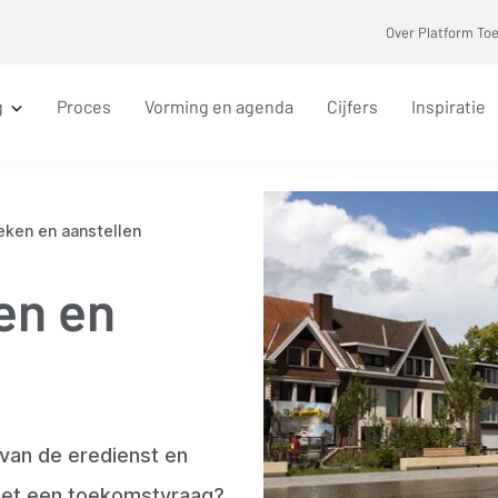
Over Platform To
g
Proces
Vorming en agenda
Cijfers
Inspiratie
eken en aanstellen
en en
 van de eredienst en
met een toekomstvraag?