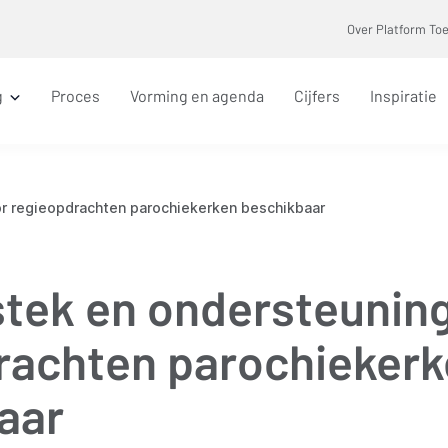
Over Platform To
g
Proces
Vorming en agenda
Cijfers
Inspiratie
r regieopdrachten parochiekerken beschikbaar
tek en ondersteuning
rachten parochieker
aar