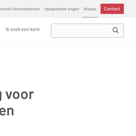
Contact
ekomst Parochiekerken
Veelgestelde vragen
Nieuws
Zoek
Ik zoek een kerk
in
Toepass
VVSG
 voor
ken