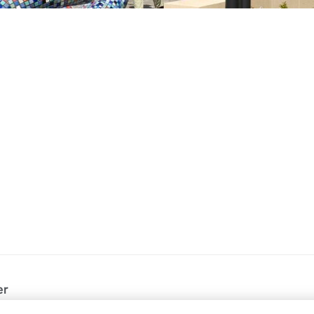
er
(VVSG)