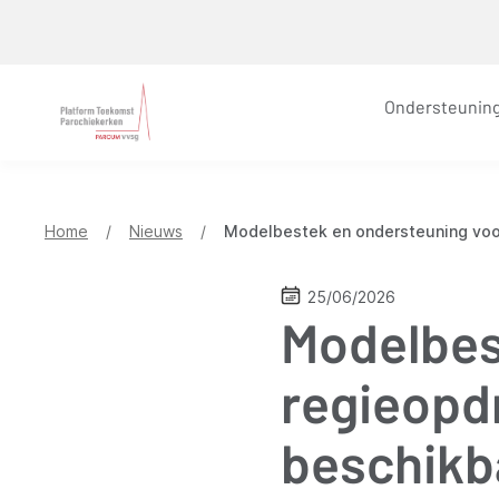
Overslaan
en
naar
Ondersteunin
de
inhoud
gaan
Home
/
Nieuws
/
Modelbestek en ondersteuning voo
25/06/2026
Modelbes
regieopd
beschikb