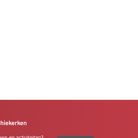
chiekerken
euws en activiteiten?