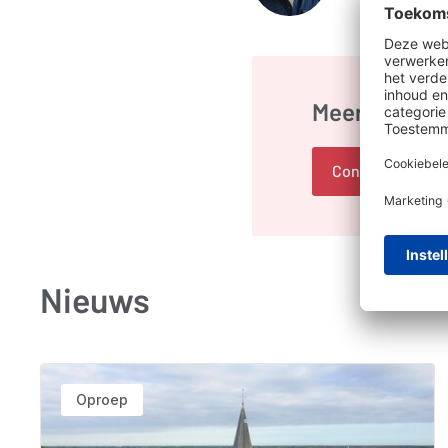
Meer info ove
Contacteer ons
Nieuws
Oproep